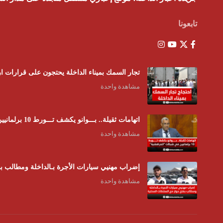
تابعونا
تجار السمك بميناء الداخلة يحتجون على قرارات ار
مشاهدة واحدة
اتهامات ثقيلة.. بـــوانو يكشف تـــورط 10 برلمانيين في شبكات “الفراقشية” وبرلماني استفاد من “بون” ب 15000 الــف رأس
مشاهدة واحدة
إضراب مهنيي سيارات الأجرة بـالداخلة ومطالب بف
مشاهدة واحدة