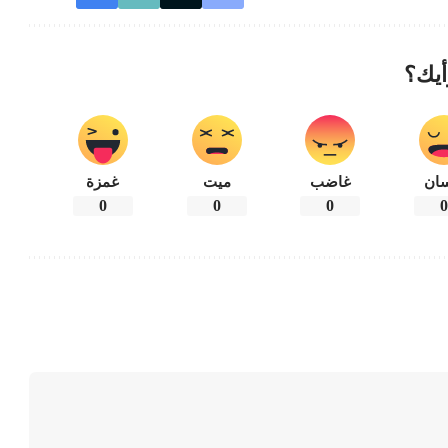
أيك؟
ان
غاضب
ميت
غمزة
0
0
0