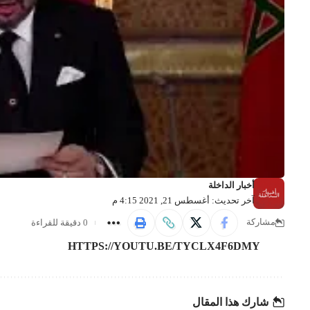
أخبار الداخلة
آخر تحديث: أغسطس 21, 2021 4:15 م
0 دقيقة للقراءة
مشاركة
HTTPS://YOUTU.BE/TYCLX4F6DMY
شارك هذا المقال