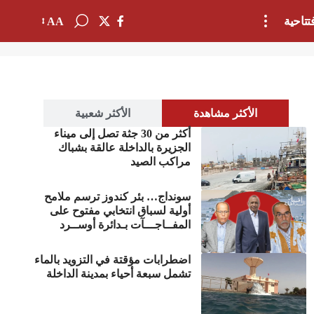
تتاحية
AA
الأكثر مشاهدة
الأكثر شعبية
أكثر من 30 جثة تصل إلى ميناء
الجزيرة بالداخلة عالقة بشباك
مراكب الصيد
سونداج… بئر كندوز ترسم ملامح
أولية لسباق انتخابي مفتوح على
المفــاجـــآت بـدائرة أوســرد
اضطرابات مؤقتة في التزويد بالماء
تشمل سبعة أحياء بمدينة الداخلة