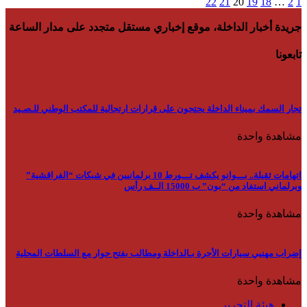
22
21
20
19
18
…
2
1
جريدة أخبار الداخلة، موقع إخباري مستقل متجدد على مدار الساعة
تابعونا
تجار السمك بميناء الداخلة يحتجون على قرارات ارتجالية للمكتب الوطني للـصـيد
مشاهدة واحدة
اتهامات ثقيلة.. بـــوانو يكشف تـــورط 10 برلمانيين في شبكات “الفراقشية”
وبرلماني استفاد من “بون” ب 15000 الــف رأس
مشاهدة واحدة
إضراب مهنيي سيارات الأجرة بـالداخلة ومطالب بفتح حوار مع السلطات المحلية
مشاهدة واحدة
هيئة التحرير