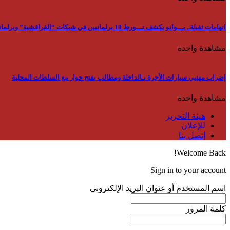
اتهامات ثقيلة.. بـــوانو يكشف تـــورط 10 برلمانيين في شبكات “الفراقشية” وبرلماني استفاد من “بون” ب 15000 الــف رأس
مشاهدة واحدة
إضراب مهنيي سيارات الأجرة بـالداخلة ومطالب بفتح حوار مع السلطات المحلية
مشاهدة واحدة
هيئة التحرير
للإعلان
إتصل بنا
Welcome Back!
Sign in to your account
اسم المستخدم أو عنوان البريد الإلكتروني
كلمة المرور