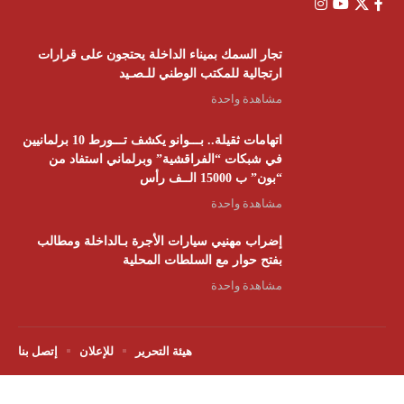
تجار السمك بميناء الداخلة يحتجون على قرارات
ارتجالية للمكتب الوطني للـصـيد
مشاهدة واحدة
اتهامات ثقيلة.. بـــوانو يكشف تـــورط 10 برلمانيين
في شبكات “الفراقشية” وبرلماني استفاد من
“بون” ب 15000 الــف رأس
مشاهدة واحدة
إضراب مهنيي سيارات الأجرة بـالداخلة ومطالب
بفتح حوار مع السلطات المحلية
مشاهدة واحدة
هيئة التحرير
للإعلان
إتصل بنا