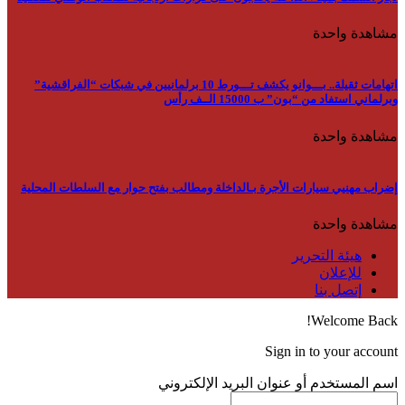
مشاهدة واحدة
اتهامات ثقيلة.. بـــوانو يكشف تـــورط 10 برلمانيين في شبكات “الفراقشية”
وبرلماني استفاد من “بون” ب 15000 الــف رأس
مشاهدة واحدة
إضراب مهنيي سيارات الأجرة بـالداخلة ومطالب بفتح حوار مع السلطات المحلية
مشاهدة واحدة
هيئة التحرير
للإعلان
إتصل بنا
Welcome Back!
Sign in to your account
اسم المستخدم أو عنوان البريد الإلكتروني