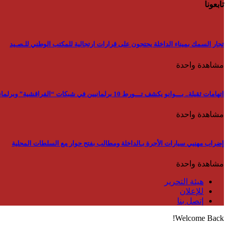
تابعونا
تجار السمك بميناء الداخلة يحتجون على قرارات ارتجالية للمكتب الوطني للـصـيد
مشاهدة واحدة
اتهامات ثقيلة.. بـــوانو يكشف تـــورط 10 برلمانيين في شبكات “الفراقشية” وبرلماني استفاد من “بون” ب 15000 الــف رأس
مشاهدة واحدة
إضراب مهنيي سيارات الأجرة بـالداخلة ومطالب بفتح حوار مع السلطات المحلية
مشاهدة واحدة
هيئة التحرير
للإعلان
إتصل بنا
Welcome Back!