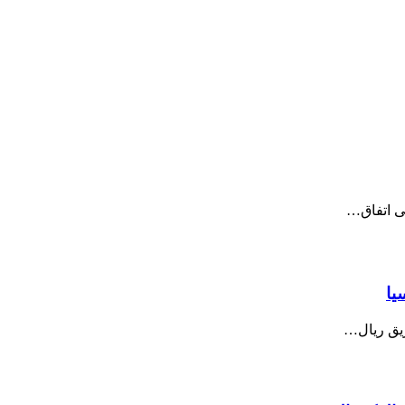
لى اتفاق…
يا
ريق ريال…