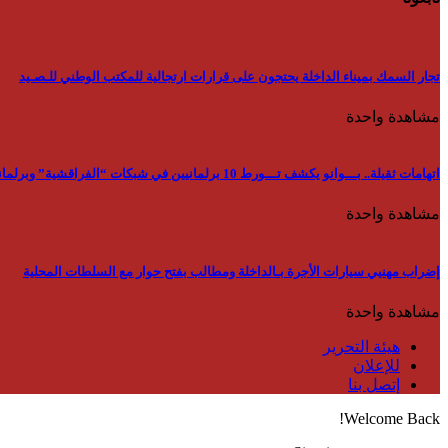
تجار السمك بميناء الداخلة يحتجون على قرارات ارتجالية للمكتب الوطني للـصـيد
مشاهدة واحدة
اتهامات ثقيلة.. بـــوانو يكشف تـــورط 10 برلمانيين في شبكات “الفراقشية” وبرلماني استفاد من “بون” ب 15000 الــف رأس
مشاهدة واحدة
إضراب مهنيي سيارات الأجرة بـالداخلة ومطالب بفتح حوار مع السلطات المحلية
مشاهدة واحدة
هيئة التحرير
للإعلان
إتصل بنا
Welcome Back!