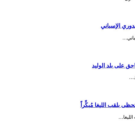
دوري الإسباني
سباني…
حق على بلد الوليد
د…
ى بلقب الليغا مُبكِّراً
 الليغا…