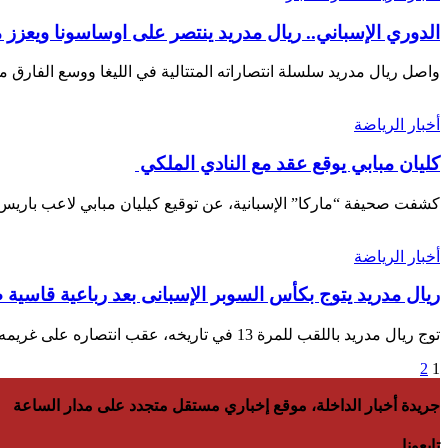
الدوري الإسباني.. ريال مدريد ينتصر على اوساسونا ويعزز
واصل ريال مدريد سلسلة انتصاراته المتتالية في الليغا ووسع الفارق
أخبار الرياضة
كليان مبابي يوقع عقد مع النادي الملكي
كشفت صحيفة “ماركا” الإسبانية، عن توقيع كيليان مبابي لاعب بار
أخبار الرياضة
ريال مدريد يتوج بكأس السوبر الإسبانى بعد رباعية قاسية 
توج ريال مدريد باللقب للمرة 13 في تاريخه، عقب انتصاره على غريمه…
2
1
جريدة أخبار الداخلة، موقع إخباري مستقل متجدد على مدار الساعة
تابعونا