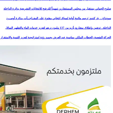
صلوح الجماني يستقيل من مجلس المستشارين تمهيداً للترشح للانتخابات التشريعية بدائرة الداخلة
سونداج… بئر كندوز ترسم ملامح أولية لسباق انتخابي مفتوح على المفــاجـــآت بـدائرة أوســرد
الداخلة.. تدشين وإطلاق مشاريع بأزيد من 137 مليون درهم لتعزيز خدمات الماء والتطهير السائل
الحركة الشعبية: الخطاب الملكي بمناسبة عيد العرش يجسد رؤية استراتيجية لتعزيز التنمية والاستقرار