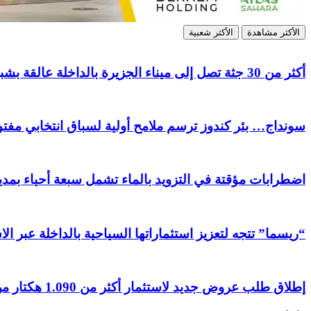
الأكثر مشاهدة
الأكثر شعبية
أكثر من 30 جثة تصل إلى ميناء الجزيرة بالداخلة عالقة بشباك مراكب الصيد
سونداج… بئر كندوز ترسم ملامح أولية لسباق انتخابي مفتوح
اضطرابات مؤقتة في التزويد بالماء تشمل سبعة أحياء بمدين
“ريسما” تتجه لتعزيز استثماراتها السياحية بالداخلة عبر ال
إطلاق طلب عروض جديد لاستثمار أكثر من 1.090 هكتار من الأراضي الفلاحية بجهة الداخلة وادي الذهب