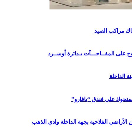
 على المفــاجـــآت بـدائرة أوســرد
ة الداخلة
استحواذ على فندق “بافارو”