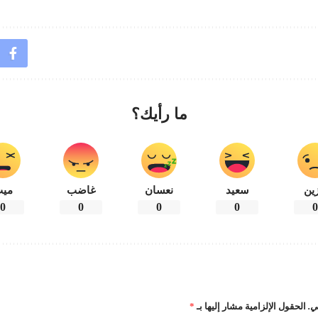
ما رأيك؟
ين
سعيد
نعسان
غاضب
مي
0
0
0
0
0
ي.
الحقول الإلزامية مشار إليها بـ
*