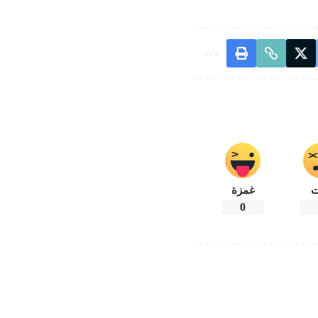
ت
غمزة
0