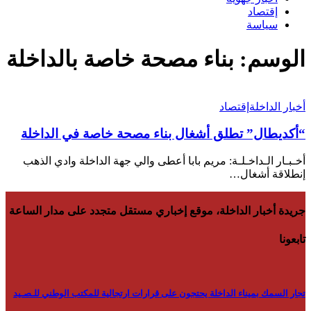
إقتصاد
سياسة
الوسم:
بناء مصحة خاصة بالداخلة
أخبار الداخلة
إقتصاد
“أكديطال” تطلق أشغال بناء مصحة خاصة في الداخلة
أخـبـار الـداخـلـة: مريم بابا أعطى والي جهة الداخلة وادي الذهب
إنطلاقة أشغال…
جريدة أخبار الداخلة، موقع إخباري مستقل متجدد على مدار الساعة
تابعونا
تجار السمك بميناء الداخلة يحتجون على قرارات ارتجالية للمكتب الوطني للـصـيد