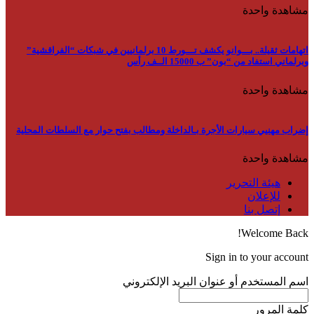
مشاهدة واحدة
اتهامات ثقيلة.. بـــوانو يكشف تـــورط 10 برلمانيين في شبكات “الفراقشية”
وبرلماني استفاد من “بون” ب 15000 الــف رأس
مشاهدة واحدة
إضراب مهنيي سيارات الأجرة بـالداخلة ومطالب بفتح حوار مع السلطات المحلية
مشاهدة واحدة
هيئة التحرير
للإعلان
إتصل بنا
Welcome Back!
Sign in to your account
اسم المستخدم أو عنوان البريد الإلكتروني
كلمة المرور