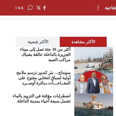
تتاحية
AA
الأكثر مشاهدة
الأكثر شعبية
أكثر من 30 جثة تصل إلى ميناء
الجزيرة بالداخلة عالقة بشباك
مراكب الصيد
سونداج… بئر كندوز ترسم ملامح
أولية لسباق انتخابي مفتوح على
المفــاجـــآت بـدائرة أوســرد
اضطرابات مؤقتة في التزويد بالماء
تشمل سبعة أحياء بمدينة الداخلة