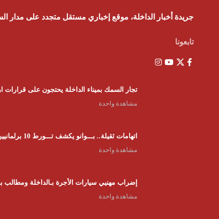
جريدة أخبار الداخلة، موقع إخباري مستقل متجدد على مدار ال
تابعونا
تجار السمك بميناء الداخلة يحتجون على قرارات ار
مشاهدة واحدة
اتهامات ثقيلة.. بـــوانو يكشف تـــورط 10 برلمانيين في شبكات “الفراقشية” وبرلماني استفاد من “بون” ب 15000 الــف رأس
مشاهدة واحدة
إضراب مهنيي سيارات الأجرة بـالداخلة ومطالب بف
مشاهدة واحدة