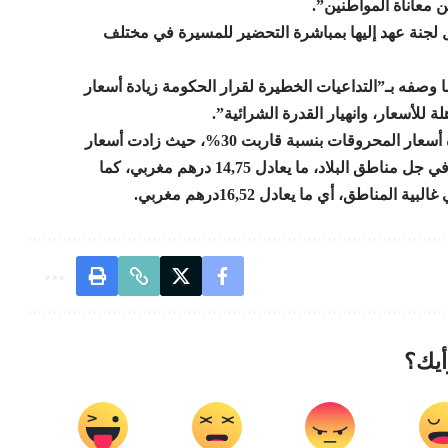
ن معاناة المواطنين”.
 لجنة عهد إليها بمباشرة التحضير للمسيرة في مختلف
 وصفه بـ”التداعيات الخطيرة لقرار الحكومة زيادة أسعار
ة للأسعار، وانهيار القدرة الشرائية”.
وأعلنت الحكومة الموريتانية نهاية الأسبوع الماضي عن زيادة أسعار المحروقات بنسبة قاربت 30%، حيث زادت أسعار
المازوت بـ115 أوقية قديمة ليتجاوز سعره 500 أوقية قديمة في جل مناطق البلاد، ما يعادل 14,75 درهم مغربي، كما
أيك؟