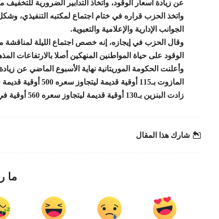
عن زيادة أسعار الوقود، واتخاذ التدابير الضرورية للتخفيف م
واتخذ الحزب قراره في ختام اجتماع لمكتبه التنفيذي، وشكل
الجوانب الإدارية والإعلامية والتعبوية.
وقال الحزب في إيجازه، إنه خصص اجتماع الليلة لمناقشة ما
الوقود على حياة المواطنين المنهكين أصلا بالارتفاعات المذهل
زادت البنزين بـ130 أوقية قديمة ليتجاوز سعره 560 أوقية في غالبية المناطق، أي ما يعادل 16,52درهم مغربي.
شارك هذا المقال
ما ر