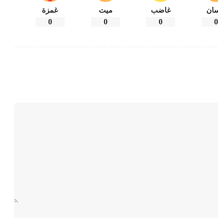
ان
غاضب
ميت
غمزة
0
0
0