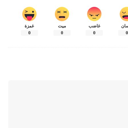
ان
غاضب
ميت
غمزة
0
0
0