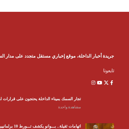
جريدة أخبار الداخلة، موقع إخباري مستقل متجدد على مدار ال
تابعونا
تجار السمك بميناء الداخلة يحتجون على قرارات ار
مشاهدة واحدة
اتهامات ثقيلة.. بـــوانو يكشف تـــورط 10 برلمانيين في شبكات “الفراقشية” وبرلماني استفاد من “بون” ب 15000 الــف رأس