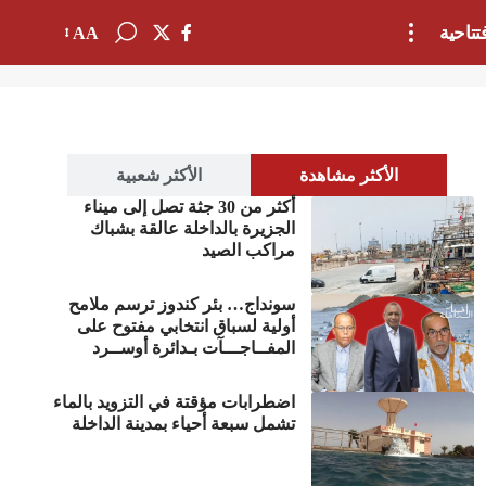
تتاحية
AA
الأكثر مشاهدة
الأكثر شعبية
أكثر من 30 جثة تصل إلى ميناء
الجزيرة بالداخلة عالقة بشباك
مراكب الصيد
سونداج… بئر كندوز ترسم ملامح
أولية لسباق انتخابي مفتوح على
المفــاجـــآت بـدائرة أوســرد
اضطرابات مؤقتة في التزويد بالماء
تشمل سبعة أحياء بمدينة الداخلة