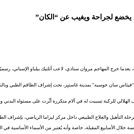
يخضع لجراحة ويغيب عن “الكان”
 بعدما خرج المهاجم مروان سنادي، لاعب أتلتيك بيلباو الإسباني، رسم
هلالي للركبة تسببت له في آلام متكررة أثّرت على مستواه البدني وال
مرحلة التأهيل والعلاج الطبيعي داخل مركز ليزاما الرياضي، بإشراف الط
افسة خلال الأسابيع المقبلة، خاصة وأنه يُعتبر من الأسماء الأساسية في ا