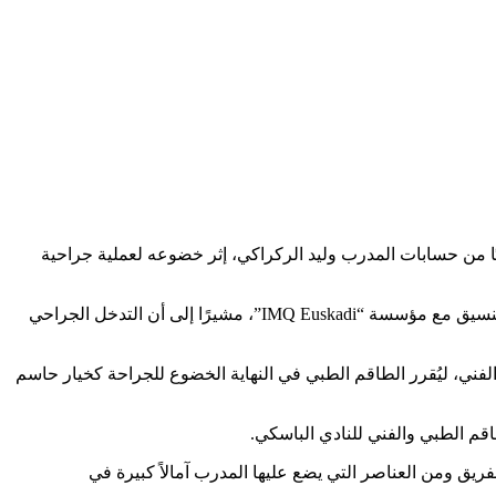
يًا من حسابات المدرب وليد الركراكي، إثر خضوعه لعملية جراحية
وأكد نادي أتلتيك بيلباو، في بيان رسمي، أن العملية أُجريت بمستشفى “فيثاس سان خوسيه” بمدينة غاستيِز، تحت إشراف الطاقم الطبي وبالتنسيق مع مؤسسة “IMQ Euskadi”، مشيرًا إلى أن التدخل الجراحي
فني، ليُقرر الطاقم الطبي في النهاية الخضوع للجراحة كخيار حاسم
اقم الطبي والفني للنادي الباسكي.
لفريق ومن العناصر التي يضع عليها المدرب آمالاً كبيرة في