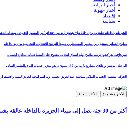
أخبار الرياضة
أخبار جهوية
إقتصاد
سياسة
الشرطة بالداخلة تطيح بمروج لـ”الماحيا” وتحجز أزيد من 485 لتراً من المسكر التقليدي ومعدات للتقطير
صلوح الجماني يستقيل من مجلس المستشارين تمهيداً للترشح للانتخابات التشريعية بدائرة الداخلة
سونداج… بئر كندوز ترسم ملامح أولية لسباق انتخابي مفتوح على المفــاجـــآت بـدائرة أوســرد
الداخلة.. تدشين وإطلاق مشاريع بأزيد من 137 مليون درهم لتعزيز خدمات الماء والتطهير السائل
الحركة الشعبية: الخطاب الملكي بمناسبة عيد العرش يجسد رؤية استراتيجية لتعزيز التنمية والاستقرار
الأكثر مشاهدة
الأكثر شعبية
أكثر من 30 جثة تصل إلى ميناء الجزيرة بالداخلة عالقة بشباك مراكب الصيد