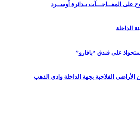
 على المفــاجـــآت بـدائرة أوســرد
ة الداخلة
استحواذ على فندق “بافارو”