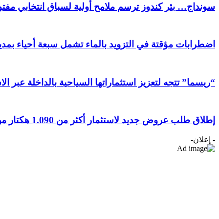
سونداج… بئر كندوز ترسم ملامح أولية لسباق انتخابي مفتوح
اضطرابات مؤقتة في التزويد بالماء تشمل سبعة أحياء بمدين
“ريسما” تتجه لتعزيز استثماراتها السياحية بالداخلة عبر ال
إطلاق طلب عروض جديد لاستثمار أكثر من 1.090 هكتار من الأراضي الفلاحية بجهة الداخلة وادي الذهب
- إعلان-