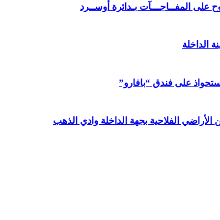
 على المفــاجـــآت بـدائرة أوســرد
ة الداخلة
استحواذ على فندق “بافارو”