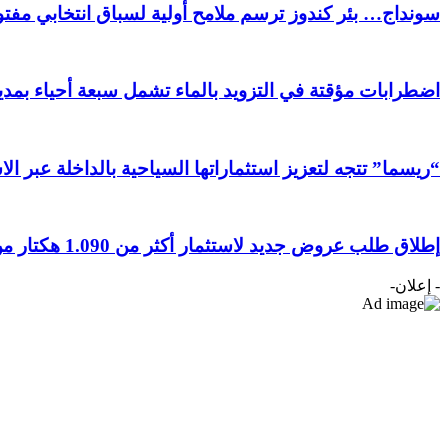
سونداج… بئر كندوز ترسم ملامح أولية لسباق انتخابي مفتوح
اضطرابات مؤقتة في التزويد بالماء تشمل سبعة أحياء بمدين
“ريسما” تتجه لتعزيز استثماراتها السياحية بالداخلة عبر ال
إطلاق طلب عروض جديد لاستثمار أكثر من 1.090 هكتار من الأراضي الفلاحية بجهة الداخلة وادي الذهب
- إعلان-