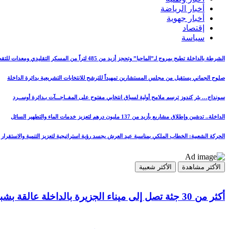
أخبار الرياضة
أخبار جهوية
إقتصاد
سياسة
الشرطة بالداخلة تطيح بمروج لـ”الماحيا” وتحجز أزيد من 485 لتراً من المسكر التقليدي ومعدات للتقطير
صلوح الجماني يستقيل من مجلس المستشارين تمهيداً للترشح للانتخابات التشريعية بدائرة الداخلة
سونداج… بئر كندوز ترسم ملامح أولية لسباق انتخابي مفتوح على المفــاجـــآت بـدائرة أوســرد
الداخلة.. تدشين وإطلاق مشاريع بأزيد من 137 مليون درهم لتعزيز خدمات الماء والتطهير السائل
الحركة الشعبية: الخطاب الملكي بمناسبة عيد العرش يجسد رؤية استراتيجية لتعزيز التنمية والاستقرار
الأكثر مشاهدة
الأكثر شعبية
أكثر من 30 جثة تصل إلى ميناء الجزيرة بالداخلة عالقة بشباك مراكب الصيد