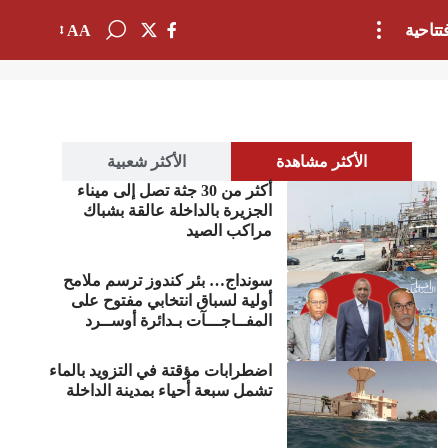
تتاحية
AA
الأكثر مشاهدة
الأكثر شعبية
أكثر من 30 جثة تصل إلى ميناء
الجزيرة بالداخلة عالقة بشباك
مراكب الصيد
سونداج… بئر كندوز ترسم ملامح
أولية لسباق انتخابي مفتوح على
المفــاجـــآت بـدائرة أوســرد
اضطرابات مؤقتة في التزويد بالماء
تشمل سبعة أحياء بمدينة الداخلة