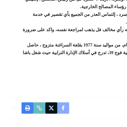
رؤساء المصالح الخارجية.
وسرد ، إلتماس العذر من الجميع بأي تقصير في خدمة
يه رأي مخالف فل يذهب لمراجعة نفسه، واكد على ضرورة
يذكر أن توفيق بن مودن المعين اليوم في منصب الكاتب العام، من مواليد سنة 1977 بقلعة السراغنة متزوج ، حاصل
على الإجازة في القانون، وخريج المعهد الملكي للإدارة الترابية فوج 39، تدرج في أسلاك الإدارة الترابية حيث شغل باشا