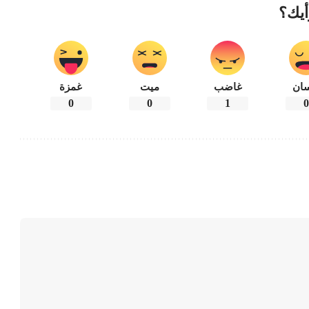
أيك؟
ان
غاضب
ميت
غمزة
0
0
1