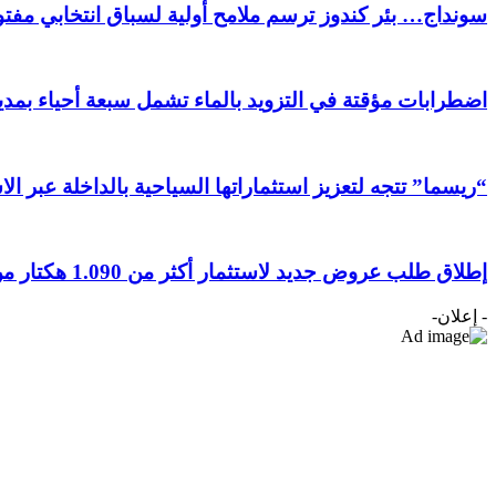
سونداج… بئر كندوز ترسم ملامح أولية لسباق انتخابي مفتوح
اضطرابات مؤقتة في التزويد بالماء تشمل سبعة أحياء بمدين
“ريسما” تتجه لتعزيز استثماراتها السياحية بالداخلة عبر ال
إطلاق طلب عروض جديد لاستثمار أكثر من 1.090 هكتار من الأراضي الفلاحية بجهة الداخلة وادي الذهب
- إعلان-