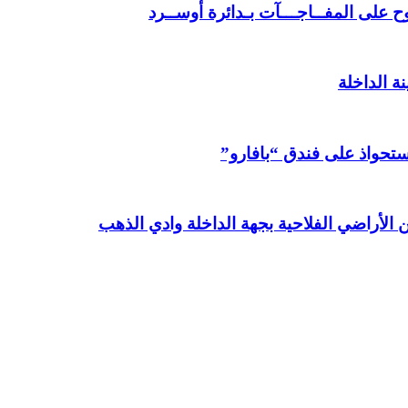
 على المفــاجـــآت بـدائرة أوســرد
ة الداخلة
استحواذ على فندق “بافارو”