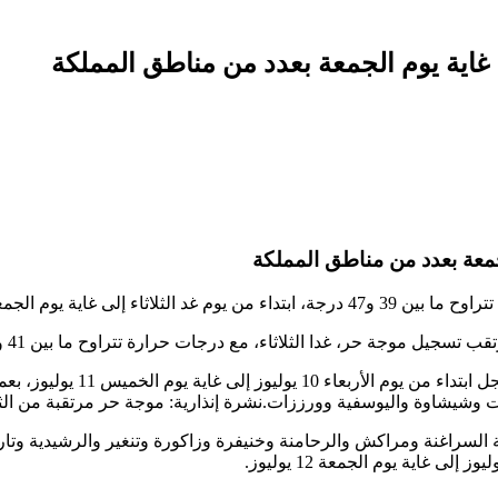
ى غاية يوم الجمعة بعدد من مناطق المملكة
لجمعة بعدد من مناطق المملكة
عة، بعدد من أقاليم المملكة.
ع درجات حرارة تتراوح ما بين 41 و 45 درجة بأقاليم فكيك وجرادة وزاكورة وتنغير والرشيدية وطاطا.
وأضافت المديرية أن درجات حر
يشاوة واليوسفية وورززات.نشرة إنذارية: موجة حر مرتقبة من الثلاث
عة السراغنة ومراكش والرحامنة وخنيفرة وزاكورة وتنغير والرشيدية و