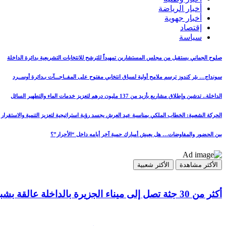
أخبار الرياضة
أخبار جهوية
إقتصاد
سياسة
صلوح الجماني يستقيل من مجلس المستشارين تمهيداً للترشح للانتخابات التشريعية بدائرة الداخلة
سونداج… بئر كندوز ترسم ملامح أولية لسباق انتخابي مفتوح على المفــاجـــآت بـدائرة أوســرد
الداخلة.. تدشين وإطلاق مشاريع بأزيد من 137 مليون درهم لتعزيز خدمات الماء والتطهير السائل
الحركة الشعبية: الخطاب الملكي بمناسبة عيد العرش يجسد رؤية استراتيجية لتعزيز التنمية والاستقرار
بين الحضور والمفاوضات… هل يعيش أمبارك حمية آخر أيامه داخل “الأحرار”؟
الأكثر مشاهدة
الأكثر شعبية
أكثر من 30 جثة تصل إلى ميناء الجزيرة بالداخلة عالقة بشباك مراكب الصيد