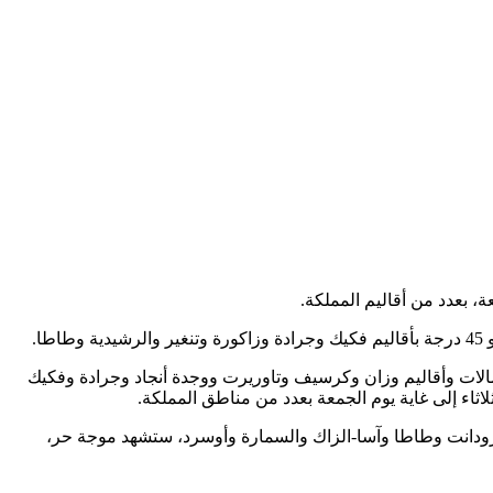
ارة تتراوح ما بين 39 و42 درجة، ستسجل ابتداء من يوم الأربعاء 10 يوليوز إلى غاية يوم الخميس 11 يوليوز، بعمالات وأقاليم وزان وكرسيف وتاوريرت ووجدة أنجاد وجرادة وفكيك
اء إلى غاية يوم الجمعة بعدد من مناطق المملكة.
تارودانت وطاطا وآسا-الزاك والسمارة وأوسرد، ستشهد موجة حر،