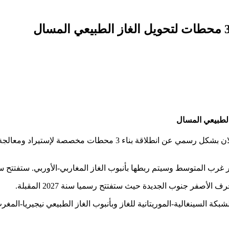
كشفت مصادر إعلامية أن شهر يونيو القادم من سنة 2024 ,سيتم الإعل
غرب المتوسط وسيتم ربطها بأنبوب الغاز المغاربي-الأوربي. ستفتتح سنة 27
أصفر جنوب الجديدة حيث ستفتتح رسميا سنة 2027 المقبلة.
ة السينغالية-الموريتانية للغاز وبأنبوب الغاز الطبيعي نيجيريا-المغرب 