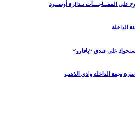
 على المفــاجـــآت بـدائرة أوســرد
ة الداخلة
استحواذ على فندق “بافارو”
صرة بجهة الداخلة وادي الذهب