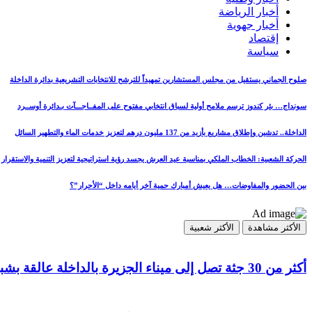
أخبار الرياضة
أخبار جهوية
إقتصاد
سياسة
صلوح الجماني يستقيل من مجلس المستشارين تمهيداً للترشح للانتخابات التشريعية بدائرة الداخلة
سونداج… بئر كندوز ترسم ملامح أولية لسباق انتخابي مفتوح على المفــاجـــآت بـدائرة أوســرد
الداخلة.. تدشين وإطلاق مشاريع بأزيد من 137 مليون درهم لتعزيز خدمات الماء والتطهير السائل
الحركة الشعبية: الخطاب الملكي بمناسبة عيد العرش يجسد رؤية استراتيجية لتعزيز التنمية والاستقرار
بين الحضور والمفاوضات… هل يعيش أمبارك حمية آخر أيامه داخل “الأحرار”؟
الأكثر مشاهدة
الأكثر شعبية
أكثر من 30 جثة تصل إلى ميناء الجزيرة بالداخلة عالقة بشباك مراكب الصيد