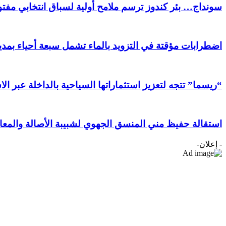
سونداج… بئر كندوز ترسم ملامح أولية لسباق انتخابي مفتوح
اضطرابات مؤقتة في التزويد بالماء تشمل سبعة أحياء بمدين
“ريسما” تتجه لتعزيز استثماراتها السياحية بالداخلة عبر ال
استقالة حفيظ مني المنسق الجهوي لشبيبة الأصالة والمعا
- إعلان-