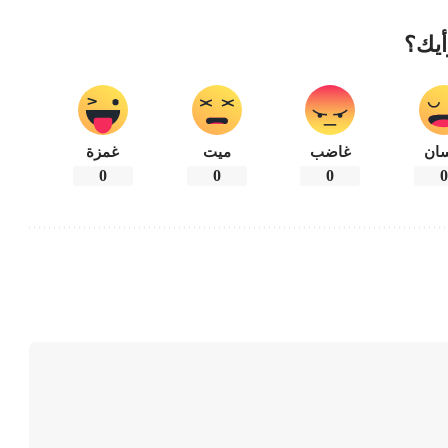
أيك؟
ان
غاضب
ميت
غمزة
0
0
0