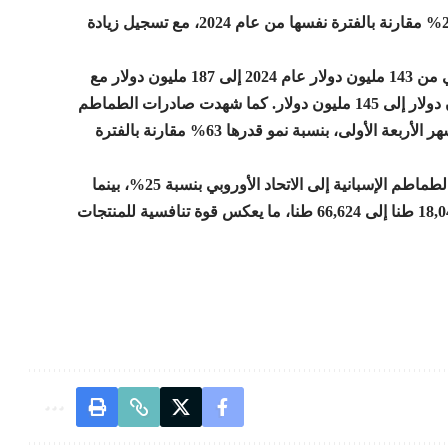
وأشار الموقع إلى أن هذه الصادرات سجلت ارتفاعا بنسبة 28% مقارنة بالفترة نفسها من عام 2024، مع تسجيل زيادة
وفي التفاصيل، ارتفعت قيمة صادرات التوت الأزرق المغربي من 143 مليون دولار عام 2024 إلى 187 مليون دولار مع
بداية 2025، بينما زادت صادرات التوت الأحمر من 115 مليون دولار إلى 145 مليون دولار. كما شهدت صادرات الطماطم
نحو إسبانيا ارتفاعا كبيرا لتصل إلى 69 مليون دولار خلال الأشهر الأربعة الأولى، بنسبة نمو قدرها 63% مقارنة بالفترة
وأكد المصدر أنه بين عامي 2014 و2024، انخفضت صادرات الطماطم الإسبانية إلى الاتحاد الأوروبي بنسبة 25%، بينما
ارتفعت الواردات من المغرب بنسبة 269%، متجاوزة من 18,045 طنا إلى 66,624 طنا، ما يعكس قوة تنافسية للمنتجات