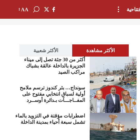
تتاحية
AA
الأكثر مشاهدة
الأكثر شعبية
أكثر من 30 جثة تصل إلى ميناء
الجزيرة بالداخلة عالقة بشباك
مراكب الصيد
سونداج… بئر كندوز ترسم ملامح
أولية لسباق انتخابي مفتوح على
المفــاجـــآت بـدائرة أوســرد
اضطرابات مؤقتة في التزويد بالماء
تشمل سبعة أحياء بمدينة الداخلة