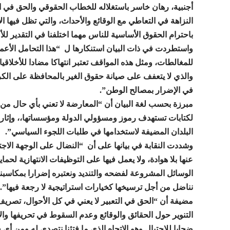
أجنبية، رهان خاسر باستغلاله للخطاب الحقوقي والحق في ال
النزاهة في التعاطي مع الوقائع والأحداث، والتي تظل فيها ال
باحترام الحقوق الأساسية للناس مهما اختلفنا في التقدير للأ
واستطردت في ذات البيان استنكارها ل “هذا التحامل الأعمى
للمغالطات، ومثل هذه المواقف تعتبر انتهاكا مضادا للأخلاقي
والذي لا يتعفف على صيانة حقوق الغير بالمحافظة على الكرا
في الإضرار بمصالح الوطن”.
مبرزة بحسب لغة البيان أن “المعارضة لا تعني بأي حال من ا
لكتابات تستهدف رموز ومسؤولي الدولة ومؤسساتها،، وإثارة
البلدان المضيفة لاستخدامها في طلبات اللجوء السياسي”.
وشددت النقابة في بيانها على أن “النضال على الوجهة الاجت
عنها بلا هوادة، ولا يعمل فيها على التوظيفات الانتهازية لح
الوسائل المشروعة لفضحه والتنديد ونعتبره إضرارا بمكاسبنا 
نناضل من أجل ترسيخها كخيارات استراتيجية لا رجعة فيها”.
مضيفة أن “الحق في التعبير لا يعني في كل الأحوال، تصريف
التنوير حول الحقائق والوقائع وعدم السقوط في تحريفها والا
ضحايا للاحتيال وهو الاتجاه الذي ما فتئنا نتصدى له ومن أي 