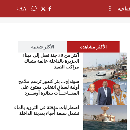
تتاحية
AA
الأكثر مشاهدة
الأكثر شعبية
أكثر من 30 جثة تصل إلى ميناء
الجزيرة بالداخلة عالقة بشباك
مراكب الصيد
سونداج… بئر كندوز ترسم ملامح
أولية لسباق انتخابي مفتوح على
المفــاجـــآت بـدائرة أوســرد
اضطرابات مؤقتة في التزويد بالماء
تشمل سبعة أحياء بمدينة الداخلة