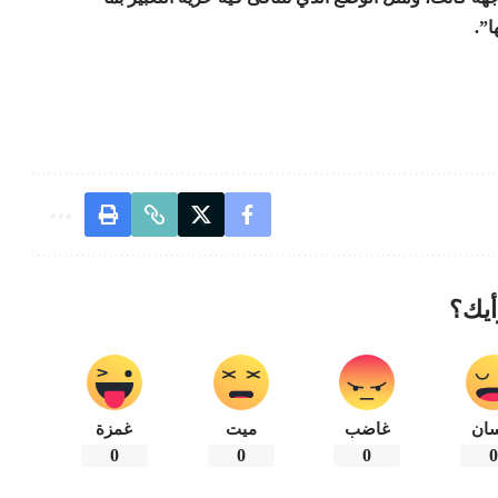
”.
أيك؟
ان
غاضب
ميت
غمزة
0
0
0