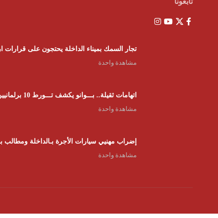
تابعونا
تجار السمك بميناء الداخلة يحتجون على قرارات ار
مشاهدة واحدة
اتهامات ثقيلة.. بـــوانو يكشف تـــورط 10 برلمانيين في شبكات “الفراقشية” وبرلماني استفاد من “بون” ب 15000 الــف رأس
مشاهدة واحدة
إضراب مهنيي سيارات الأجرة بـالداخلة ومطالب بف
مشاهدة واحدة