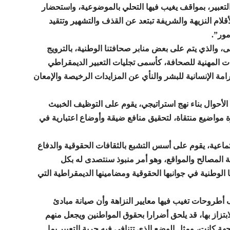
تعبير، بمواقف يغيب فيها التحلي بالموضوعية، واستحضار
أقلام النزيهة والشريفة تبتعد عن القذف والتشهير وتتقيد
مور”.
، والذي يتم على بعض منابر صحافتنا الوطنية، بالترويج
ات المهنية للصحافة، كأسمى تجليات التعبير الديمقراطي
مة الإنسانية للبشر والنأي عن المزايدات الرخيصة والإمعان
لأحوال بناء نهج استراتيجي، يقوم على التوظيف الخبيث
 مواضيع منتقاة، لتحقيق منافع ضيقة وأوضاع اعتبارية في
ماعية، يقوم على أسس التشبع بالثقافات الحقوقية والدفاع
ماية المصالح والمواقع، وهو أمر منبوذ سنتصدى له بكل
الوطنية في جوانبها الحقوقية ومضامينها الديمقراطية التي
 أطروحات تغيب فيها معايير النزاهة وأن صيانة مبادئ
بتزاز بها، قد يلحق أضرارا بحقوق المواطنين ويجعل منهم
جهة كانت، ومثل الوضع الذي تتنافى فيه حرية التعبير بما