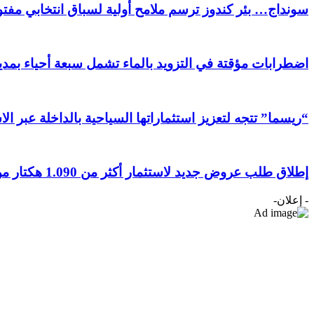
سونداج… بئر كندوز ترسم ملامح أولية لسباق انتخابي مفتوح
اضطرابات مؤقتة في التزويد بالماء تشمل سبعة أحياء بمدين
“ريسما” تتجه لتعزيز استثماراتها السياحية بالداخلة عبر ال
إطلاق طلب عروض جديد لاستثمار أكثر من 1.090 هكتار من الأراضي الفلاحية بجهة الداخلة وادي الذهب
- إعلان-