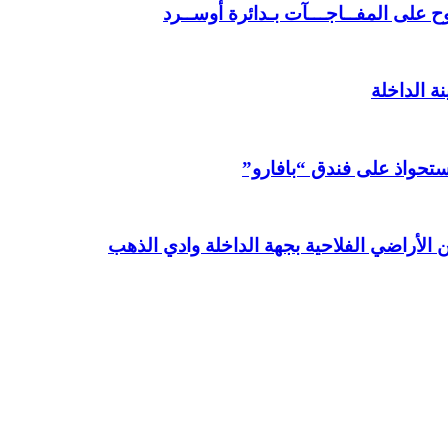
 على المفــاجـــآت بـدائرة أوســرد
ة الداخلة
استحواذ على فندق “بافارو”