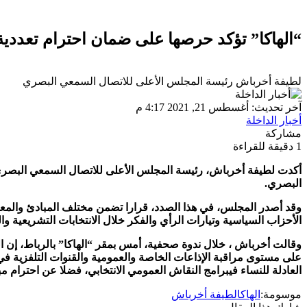
“الهاكا” تؤكد حرصها على ضمان احترام تعددية
لطيفة أخرباش رئيسة المجلس الأعلى للاتصال السمعي البصري
آخر تحديث: أغسطس 21, 2021 4:17 م
أخبار الداخلة
مشاركة
1 دقيقة للقراءة
أكدت
لطيفة
أخرباش،
رئيسة
المجلس
الأعلى
للاتصال
السمعي
البصر
البصري
.
وقد
أصدر
المجلس،
في
هذا
الصدد،
قرارا
تضمن
مختلف
المبادئ
والمعا
الأحزاب
السياسية
وتيارات
الرأي
والفكر
خلال
الانتخابات
التشريعية
وال
وقالت
أخرباش
،
خلال
ندوة
صحفية،
أمس
بمقر
“
الهاكا
”
بالرباط،
إن
ا
على
مستوى
مراقبة
الإذاعات
الخاصة
والعمومية
والقنوات
التلفزية
في
العادلة
للنساء
في
برامج
النقاش
العمومي
الانتخابي،
فضلا
عن
احترام
مب
موسومة:
الهاكا
لطيفة أخرباش