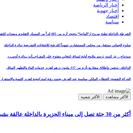
أخبار الرياضة
أخبار جهوية
إقتصاد
سياسة
الشرطة بالداخلة تطيح بمروج لـ”الماحيا” وتحجز أزيد من 485 لتراً من المسكر التقليدي ومعدات للتقطير
صلوح الجماني يستقيل من مجلس المستشارين تمهيداً للترشح للانتخابات التشريعية بدائرة الداخلة
سونداج… بئر كندوز ترسم ملامح أولية لسباق انتخابي مفتوح على المفــاجـــآت بـدائرة أوســرد
الداخلة.. تدشين وإطلاق مشاريع بأزيد من 137 مليون درهم لتعزيز خدمات الماء والتطهير السائل
الحركة الشعبية: الخطاب الملكي بمناسبة عيد العرش يجسد رؤية استراتيجية لتعزيز التنمية والاستقرار
الأكثر مشاهدة
الأكثر شعبية
أكثر من 30 جثة تصل إلى ميناء الجزيرة بالداخلة عالقة بشباك مراكب الصيد