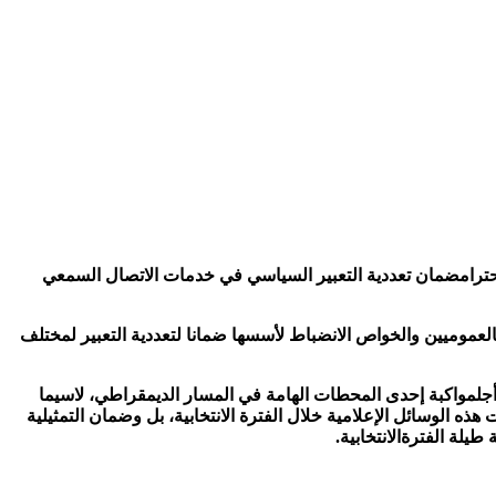
ترام
ضمان
تعددية
التعبير
السياسي
في
خدمات
الاتصال
السمعي
لعموميين
والخواص
الانضباط
لأسسها
ضمانا
لتعددية
التعبير
لمختلف
جل
مواكبة
إحدى
المحطات
الهامة
في
المسار
الديمقراطي،
لاسيما
ت
هذه
الوسائل
الإعلامية
خلال
الفترة
الانتخابية،
بل
وضمان
التمثيلية
طيلة
الفترة
الانتخابية
.