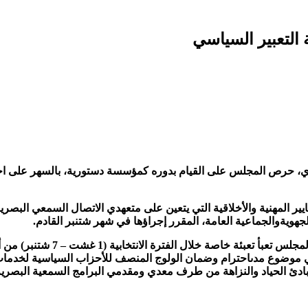
 التعبير السياسي
ي،
حرص
المجلس
على
القيام
بدوره
كمؤسسة
دستورية،
بالسهر
على
اح
يير
المهنية
والأخلاقية
التي
يتعين
على
متعهدي
الاتصال
السمعي
البصري
ا
جهوية
والجماعية
العامة،
المقرر
إجراؤها
في
شهر
شتنبر
القادم
.
لمجلس
تعبأ
تعبئة
خاصة
خلال
الفترة
الانتخابية
(1
غشت
– 7
شتنبر
)
من
أ
موضوع
مدى
احترام
وضمان
الولوج
المنصف
للأحزاب
السياسية
لخدما
ادئ
الحياد
والنزاهة
من
طرف
معدي
ومقدمي
البرامج
السمعية
البصرية