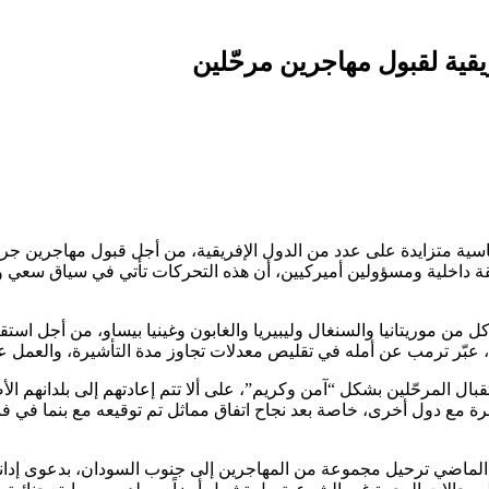
قية لقبول مهاجرين مرحّلين
ية متزايدة على عدد من الدول الإفريقية، من أجل قبول مهاجرين جرى ت
ة داخلية ومسؤولين أميركيين، أن هذه التحركات تأتي في سياق سعي وا
ل من موريتانيا والسنغال وليبيريا والغابون وغينيا بيساو، من أجل ا
 عبّر ترمب عن أمله في تقليص معدلات تجاوز مدة التأشيرة، والعمل على ت
ال المرحّلين بشكل “آمن وكريم”، على ألا تتم إعادتهم إلى بلدانهم الأ
هجرة مع دول أخرى، خاصة بعد نجاح اتفاق مماثل تم توقيعه مع بنما في 
لماضي ترحيل مجموعة من المهاجرين إلى جنوب السودان، بدعوى إدانتهم