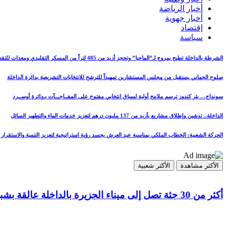
أخبار الرياضة
أخبار جهوية
إقتصاد
سياسة
الشرطة بالداخلة تطيح بمروج لـ”الماحيا” وتحجز أزيد من 485 لتراً من المسكر التقليدي ومعدات للتقطير
صلوح الجماني يستقيل من مجلس المستشارين تمهيداً للترشح للانتخابات التشريعية بدائرة الداخلة
سونداج… بئر كندوز ترسم ملامح أولية لسباق انتخابي مفتوح على المفــاجـــآت بـدائرة أوســرد
الداخلة.. تدشين وإطلاق مشاريع بأزيد من 137 مليون درهم لتعزيز خدمات الماء والتطهير السائل
الحركة الشعبية: الخطاب الملكي بمناسبة عيد العرش يجسد رؤية استراتيجية لتعزيز التنمية والاستقرار
الأكثر مشاهدة
الأكثر شعبية
أكثر من 30 جثة تصل إلى ميناء الجزيرة بالداخلة عالقة بشباك مراكب الصيد