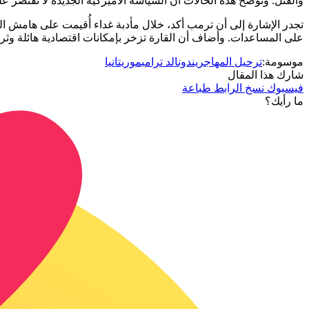
والقتل. وتوضح هذه الحالات أن السياسة الأميركية الجديدة لا تقتصر عل
تجدر الإشارة إلى أن ترمب أكد، خلال مأدبة غداء أُقيمت على هامش القمة
على المساعدات. وأضاف أن القارة تزخر بإمكانات اقتصادية هائلة وثرو
موسومة:
ترحيل المهاجرين
دونالد ترامب
موريتانيا
شارك هذا المقال
فيسبوك
نسخ الرابط
طباعة
ما رأيك؟