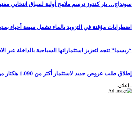
سونداج… بئر كندوز ترسم ملامح أولية لسباق انتخابي مفتوح
اضطرابات مؤقتة في التزويد بالماء تشمل سبعة أحياء بمدين
“ريسما” تتجه لتعزيز استثماراتها السياحية بالداخلة عبر ال
إطلاق طلب عروض جديد لاستثمار أكثر من 1.090 هكتار من الأراضي الفلاحية بجهة الداخلة وادي الذهب
- إعلان-