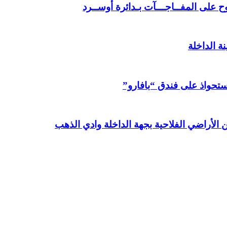
 على المفــاجـــآت بـدائرة أوســرد
ة الداخلة
استحواذ على فندق “بافارو”