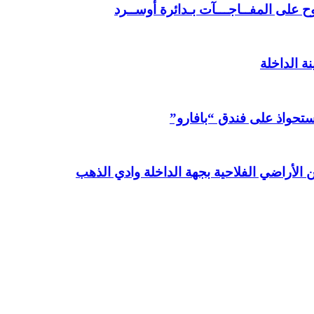
 على المفــاجـــآت بـدائرة أوســرد
ة الداخلة
استحواذ على فندق “بافارو”