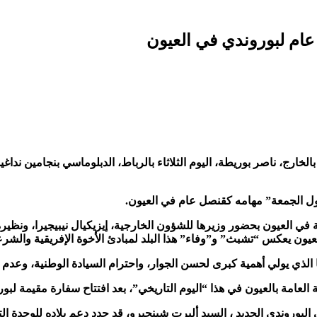
 عام لبوروندي في العيون
لخارج، ناصر بوريطة، اليوم الثلاثاء بالرباط، الدبلوماسي بنجامين نداغ
لول الجمعة” مهامه كقنصل عام في العيون.
العيون يعكس “تشبث” و”وفاء” هذا البلد لمبادئ الأخوة الإفريقية والشرعي
نا الذي يولي أهمية كبرى لحسن الجوار، واحترام السيادة الوطنية، وعدم
عامة بالعيون في هذا “اليوم التاريخي”، بعد افتتاح سفارة مقيمة لبوروندي