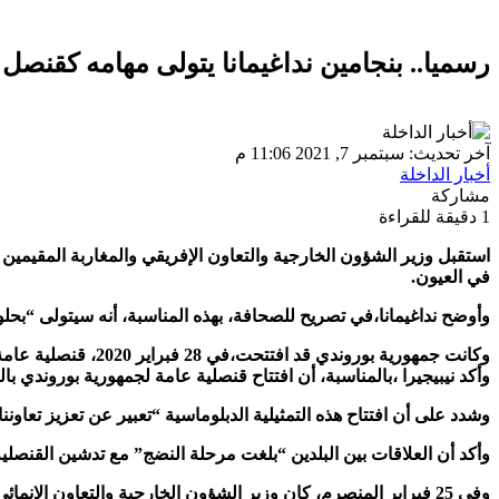
رسميا.. بنجامين نداغيمانا يتولى مهامه كقنصل
آخر تحديث: سبتمبر 7, 2021 11:06 م
أخبار الداخلة
مشاركة
1 دقيقة للقراءة
استقبل وزير الشؤون الخارجية والتعاون الإفريقي والمغاربة المقيمين با
في العيون.
وأوضح نداغيمانا،في تصريح للصحافة، بهذه المناسبة، أنه سيتولى “بح
وكانت جمهورية بوروندي قد افتتحت،في 28 فبراير 2020، قنصلية عامة في العيون بحضور وزيرها للشؤون الخارجية، إيزيكيال نيبيجيرا، ونظيره المغربي،ناصر بوريطة.
وأكد نيبيجيرا ،بالمناسبة، أن افتتاح قنصلية عامة لجمهورية بوروندي ب
وشدد على أن افتتاح هذه التمثيلية الدبلوماسية “تعبير عن تعزيز تعاون
وأكد أن العلاقات بين البلدين “بلغت مرحلة النضج” مع تدشين القنصلية ال
وفي 25 فبراير المنصرم، كان وزير الشؤون الخارجية والتعاون الإنمائي البوروندي الجديد ، السيد ألبرت شينجيرو، قد جدد دعم بلاده للوحدة الترابية للمملكة المغربية ولوحدتها الوطنية ، طبقا لميثاق الأمم المتحدة.