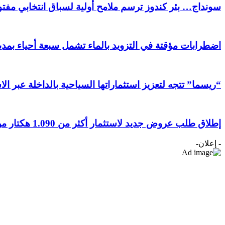
سونداج… بئر كندوز ترسم ملامح أولية لسباق انتخابي مفتوح
اضطرابات مؤقتة في التزويد بالماء تشمل سبعة أحياء بمدين
“ريسما” تتجه لتعزيز استثماراتها السياحية بالداخلة عبر ال
إطلاق طلب عروض جديد لاستثمار أكثر من 1.090 هكتار من الأراضي الفلاحية بجهة الداخلة وادي الذهب
- إعلان-