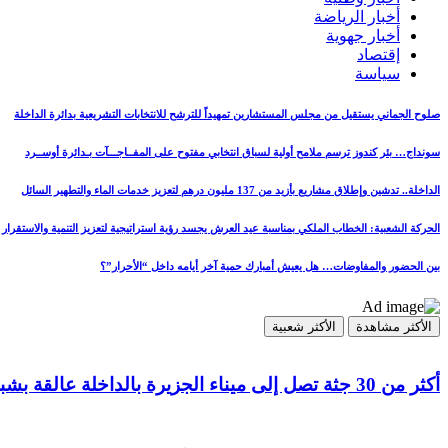
أخبار الرياضة
أخبار جهوية
إقتصاد
سياسة
صلوح الجماني يستقيل من مجلس المستشارين تمهيداً للترشح للانتخابات التشريعية بدائرة الداخلة
سونداج… بئر كندوز ترسم ملامح أولية لسباق انتخابي مفتوح على المفــاجـــآت بـدائرة أوســرد
الداخلة.. تدشين وإطلاق مشاريع بأزيد من 137 مليون درهم لتعزيز خدمات الماء والتطهير السائل
الحركة الشعبية: الخطاب الملكي بمناسبة عيد العرش يجسد رؤية استراتيجية لتعزيز التنمية والاستقرار
بين الحضور والمفاوضات… هل يعيش أمبارك حمية آخر أيامه داخل “الأحرار”؟
الأكثر مشاهدة
الأكثر شعبية
أكثر من 30 جثة تصل إلى ميناء الجزيرة بالداخلة عالقة بشباك مراكب الصيد