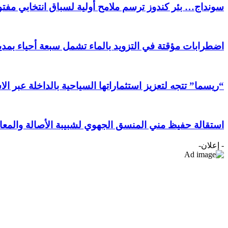
سونداج… بئر كندوز ترسم ملامح أولية لسباق انتخابي مفتوح
اضطرابات مؤقتة في التزويد بالماء تشمل سبعة أحياء بمدين
“ريسما” تتجه لتعزيز استثماراتها السياحية بالداخلة عبر ال
استقالة حفيظ مني المنسق الجهوي لشبيبة الأصالة والمعا
- إعلان-