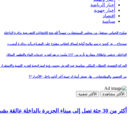
أخبار الرياضة
أخبار جهوية
إقتصاد
سياسة
صلوح الجماني يستقيل من مجلس المستشارين تمهيداً للترشح للانتخابات التشريعية بدائرة الداخلة
سونداج… بئر كندوز ترسم ملامح أولية لسباق انتخابي مفتوح على المفــاجـــآت بـدائرة أوســرد
الداخلة.. تدشين وإطلاق مشاريع بأزيد من 137 مليون درهم لتعزيز خدمات الماء والتطهير السائل
الحركة الشعبية: الخطاب الملكي بمناسبة عيد العرش يجسد رؤية استراتيجية لتعزيز التنمية والاستقرار
بين الحضور والمفاوضات… هل يعيش أمبارك حمية آخر أيامه داخل “الأحرار”؟
الأكثر مشاهدة
الأكثر شعبية
أكثر من 30 جثة تصل إلى ميناء الجزيرة بالداخلة عالقة بشباك مراكب الصيد