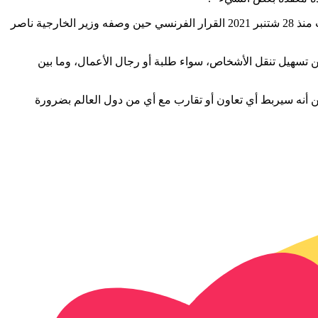
وأمام التشديد الفرنسي في منح التأشيرات ردا على ما وصفته باريس “عدم تعاون المملكة في إعادة مهاجرين غير نظاميين”، استنكر المغرب منذ 28 شتنبر 2021 القرار الفرنسي حين وصفه وزير الخارجية ناصر
ن تسهيل تنقل الأشخاص، سواء طلبة أو رجال الأعمال، وما بين
ن أنه سيربط أي تعاون أو تقارب مع أي من دول العالم بضرورة