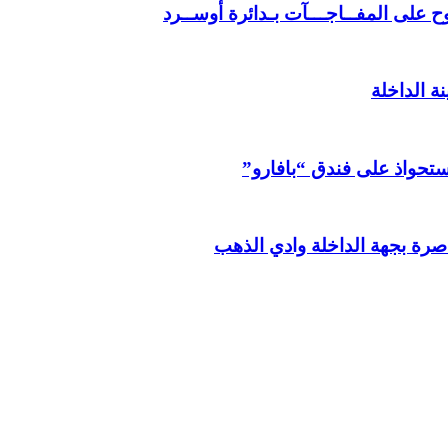
 على المفــاجـــآت بـدائرة أوســرد
ة الداخلة
استحواذ على فندق “بافارو”
صرة بجهة الداخلة وادي الذهب