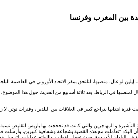
ة بين المغرب وفرنسا
إيلين لو غال، منصبها، لتلتحق بمقر الاتحاد الأوروبي في العاصمة الب
لمنصبها في الرباط، بعد ثلاثة أسابيع من الحديث حول هذا الموضوع، ل
ة انتدابها بتراجع كبير في العلاقات بين البلدين، وفترات توتر، لا زا
لتأشيرة و المهاجرين والتي كانت قد تحججت بها باريس لتقليص نسبة تأ
، أن البلاد “تعاملت مع هذه القضية بشجاعة وشفافية كبيرين، وأرسلت ف
 في البلدان الأوروبية، حيث تجعل القوانين واللوائح عمليات الترحيل 