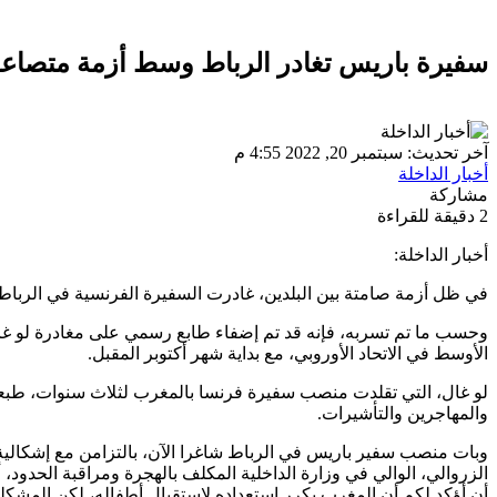
سفيرة باريس تغادر الرباط وسط أزمة متصاعد
آخر تحديث: سبتمبر 20, 2022 4:55 م
أخبار الداخلة
مشاركة
2 دقيقة للقراءة
أخبار الداخلة:
في ظل أزمة صامتة بين البلدين، غادرت السفيرة الفرنسية في الرباط، 
وحسب ما تم تسربه، فإنه قد تم إضفاء طابع رسمي على مغادرة لو غال 
الأوسط في الاتحاد الأوروبي، مع بداية شهر أكتوبر المقبل.
لو غال، التي تقلدت منصب سفيرة فرنسا بالمغرب لثلاث سنوات، طبعت فتر
والمهاجرين والتأشيرات.
وبات منصب سفير باريس في الرباط شاغرا الآن، بالتزامن مع إشكالية ا
الزروالي، الوالي في وزارة الداخلية المكلف بالهجرة ومراقبة الحدود
أن أؤكد لكم أن المغرب يكرر استعداده لاستقبال أطفاله، لكن المشكلة