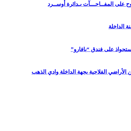
 على المفــاجـــآت بـدائرة أوســرد
ة الداخلة
استحواذ على فندق “بافارو”