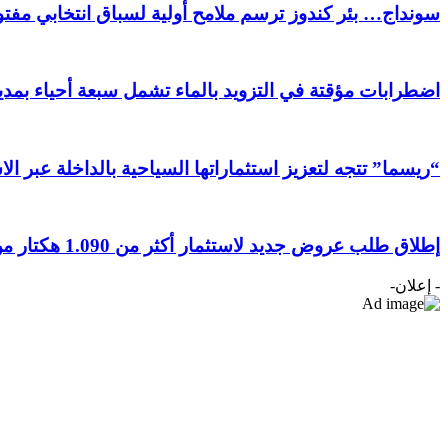
سونداج… بئر كندوز ترسم ملامح أولية لسباق انتخابي مفتوح
اضطرابات مؤقتة في التزويد بالماء تشمل سبعة أحياء بمدين
“ريسما” تتجه لتعزيز استثماراتها السياحية بالداخلة عبر ال
إطلاق طلب عروض جديد لاستثمار أكثر من 1.090 هكتار من الأراضي الفلاحية بجهة الداخلة وادي الذهب
- إعلان-