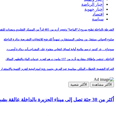
أخبار الرياضة
أخبار جهوية
إقتصاد
سياسة
الشرطة بالداخلة تطيح بمروج لـ”الماحيا” وتحجز أزيد من 485 لتراً من المسكر التقليدي ومعدات للتقطير
صلوح الجماني يستقيل من مجلس المستشارين تمهيداً للترشح للانتخابات التشريعية بدائرة الداخلة
سونداج… بئر كندوز ترسم ملامح أولية لسباق انتخابي مفتوح على المفــاجـــآت بـدائرة أوســرد
الداخلة.. تدشين وإطلاق مشاريع بأزيد من 137 مليون درهم لتعزيز خدمات الماء والتطهير السائل
الحركة الشعبية: الخطاب الملكي بمناسبة عيد العرش يجسد رؤية استراتيجية لتعزيز التنمية والاستقرار
الأكثر مشاهدة
الأكثر شعبية
أكثر من 30 جثة تصل إلى ميناء الجزيرة بالداخلة عالقة بشباك مراكب الصيد