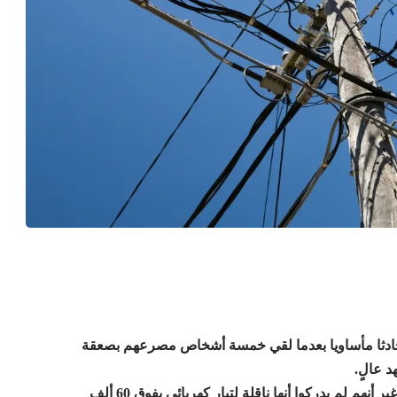
ي يحيى الغرب، أمس الجمعة 22 غشت، حادثا مأساويا بعدما لقي خمسة أشخاص مصرعهم بصعقة
د عالٍ.
المجموعة اعتقدت أن الكابلات تحتوي على النحاس الثمين، غير أنهم لم يدركوا أنها ناقلة لتيار كهربائي يفوق 60 ألف