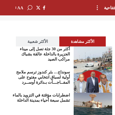
تتاحية
AA
الأكثر مشاهدة
الأكثر شعبية
أكثر من 30 جثة تصل إلى ميناء
الجزيرة بالداخلة عالقة بشباك
مراكب الصيد
سونداج… بئر كندوز ترسم ملامح
أولية لسباق انتخابي مفتوح على
المفــاجـــآت بـدائرة أوســرد
اضطرابات مؤقتة في التزويد بالماء
تشمل سبعة أحياء بمدينة الداخلة