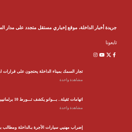
جريدة أخبار الداخلة، موقع إخباري مستقل متجدد على مدار ال
تابعونا
تجار السمك بميناء الداخلة يحتجون على قرارات ار
مشاهدة واحدة
اتهامات ثقيلة.. بـــوانو يكشف تـــورط 10 برلمانيين في شبكات “الفراقشية” وبرلماني استفاد من “بون” ب 15000 الــف رأس
مشاهدة واحدة
إضراب مهنيي سيارات الأجرة بـالداخلة ومطالب بف